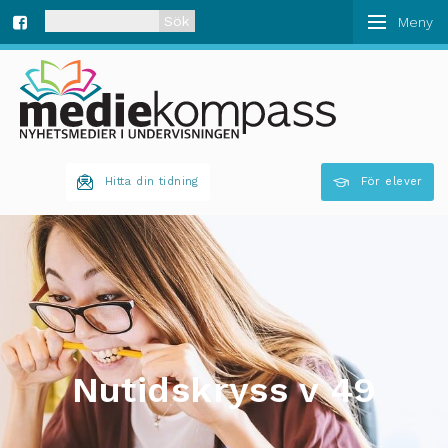
När automatisk komplettering av resultat är tillgän
Fa
ce
bo
Hitta din tidning
För elever
ok
Nutidskryss v 49