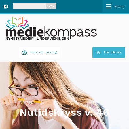
När automatisk komplettering av resultat är tillgän
Fa
ce
bo
Hitta din tidning
För elever
ok
Nutidskryss v. 46