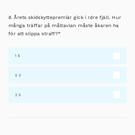
8. Årets skidskyttepremiär gick i Idre fjäll. Hur
många träffar på måltavlan måste åkaren ha
för att slippa straff?
*
6
3
5