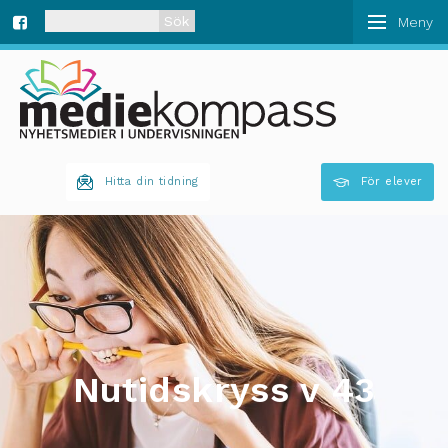
När automatisk komplettering av resultat är tillgän
Fa
ce
bo
Hitta din tidning
För elever
ok
Nutidskryss v 43