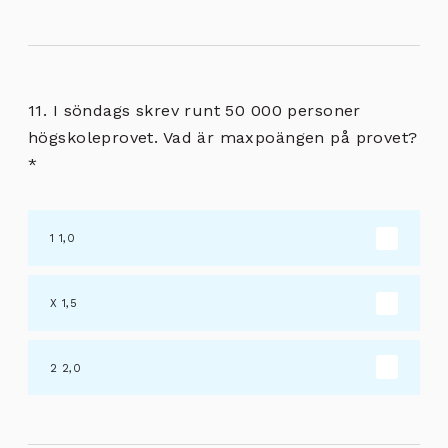
11. I söndags skrev runt 50 000 personer
högskoleprovet. Vad är maxpoängen på provet?
*
1,0
1,5
2,0