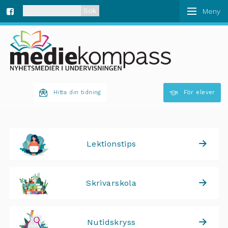
När automatisk komplettering av resultat är tillgän
Fa
ce
bo
Hitta din tidning
För elever
ok
Lektionstips
Skrivarskola
Nutidskryss