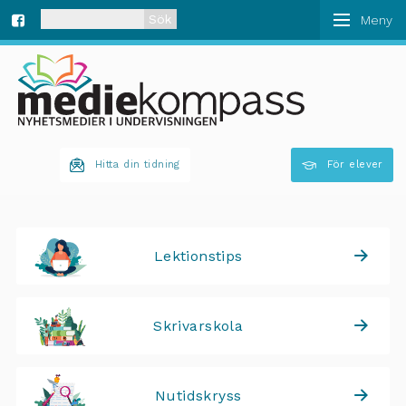
När automatisk komplettering av resultat är tillgän
Fa
ce
bo
Hitta din tidning
För elever
ok
Lektionstips
Skrivarskola
Nutidskryss