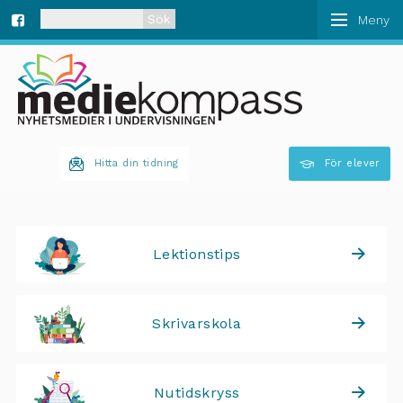
När automatisk komplettering av resultat är tillgän
Fa
ce
bo
Hitta din tidning
För elever
ok
Lektionstips
Skrivarskola
Nutidskryss