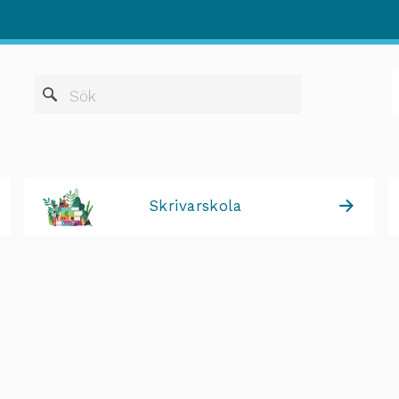
När automatis
Sök
Skrivarskola