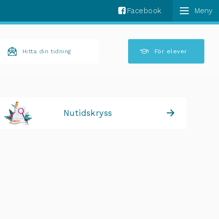
Facebook
k komplettering av resultat är tillgängliga använder 
Hitta din tidning
För elever
Nutidskryss