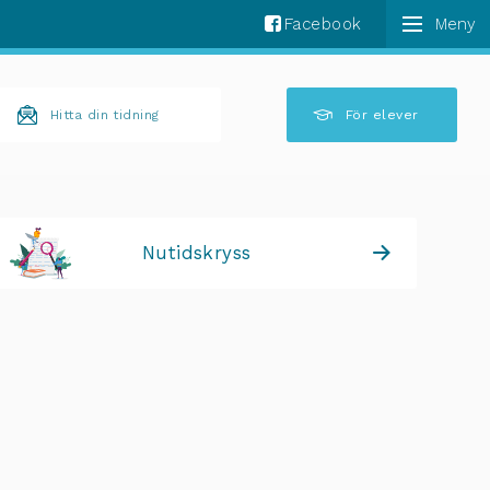
Facebook
k komplettering av resultat är tillgängliga använder 
Hitta din tidning
För elever
Nutidskryss