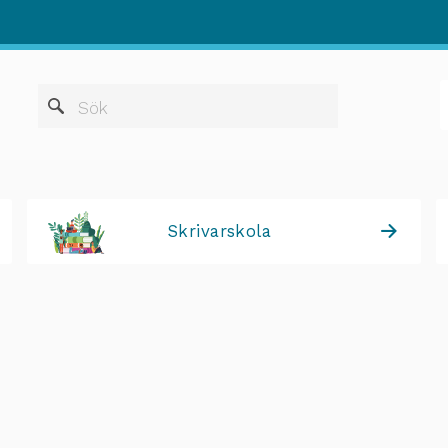
När automatis
Sök
Skrivarskola