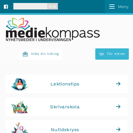
När automatisk komplettering av resultat är tillgän
Fa
ce
bo
Hitta din tidning
För elever
ok
Lektionstips
Skrivarskola
Nutidskryss