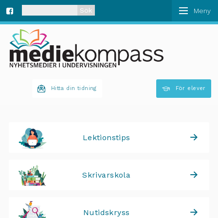
När automatisk komplettering av resultat är tillgän
Fa
ce
bo
Hitta din tidning
För elever
ok
Lektionstips
Skrivarskola
Nutidskryss