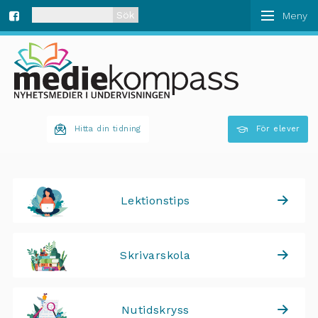
När automatisk komplettering av resultat är tillgän
Fa
ce
bo
Hitta din tidning
För elever
ok
Lektionstips
Skrivarskola
Nutidskryss