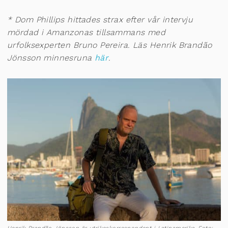
* Dom Phillips hittades strax efter vår intervju
mördad i Amanzonas tillsammans med
urfolksexperten Bruno Pereira. Läs Henrik Brandão
Jönsson minnesruna
här
.