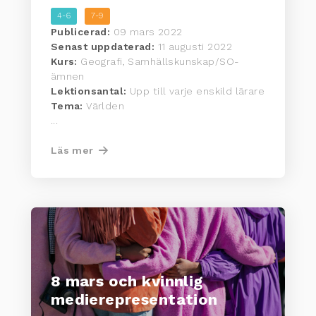
4-6
7-9
Publicerad:
09 mars 2022
Senast uppdaterad:
11 augusti 2022
Kurs:
Geografi, Samhällskunskap/SO-
ämnen
Lektionsantal:
Upp till varje enskild lärare
Tema:
Världen
...
Läs mer
8 mars och kvinnlig
medierepresentation