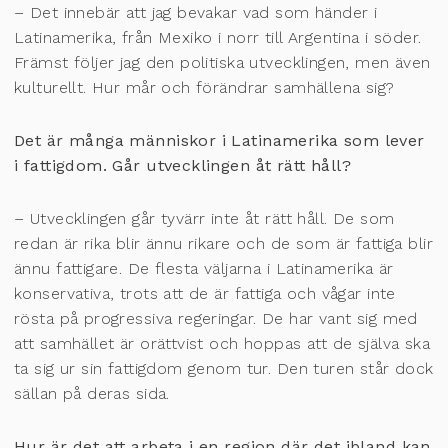
– Det innebär att jag bevakar vad som händer i
Latinamerika, från Mexiko i norr till Argentina i söder.
Främst följer jag den politiska utvecklingen, men även
kulturellt. Hur mår och förändrar samhällena sig?
Det är många människor i Latinamerika som lever
i fattigdom. Går utvecklingen åt rätt håll?
– Utvecklingen går tyvärr inte åt rätt håll. De som
redan är rika blir ännu rikare och de som är fattiga blir
ännu fattigare. De flesta väljarna i Latinamerika är
konservativa, trots att de är fattiga och vågar inte
rösta på progressiva regeringar. De har vant sig med
att samhället är orättvist och hoppas att de själva ska
ta sig ur sin fattigdom genom tur. Den turen står dock
sällan på deras sida.
Hur är det att arbeta i en region där det ibland kan