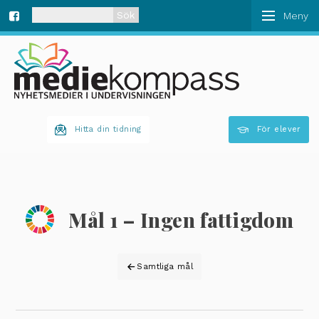
När automatisk komplettering av resultat är tillgän
Fa
ce
bo
Hitta din tidning
För elever
ok
Mål 1 – Ingen fattigdom
Samtliga mål