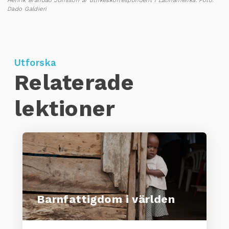
Henrik Brandão Jönsson är utrikeskorrespondent i Latinamerika. Foto:
Dado Galdieri
Utforska
Relaterade
lektioner
Barnfattigdom i världen