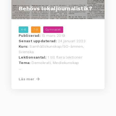
Behövs lokaljournalistik?
4-6
7-9
Gymnasiet
Publicerad:
15 mars 2019
Senast uppdaterad:
24 januari 2023
Kurs:
Samhällskunskap/SO-ämnen,
Svenska
Lektionsantal:
1 till flera lektioner
Tema:
Demokrati, Mediekunskap
...
Läs mer