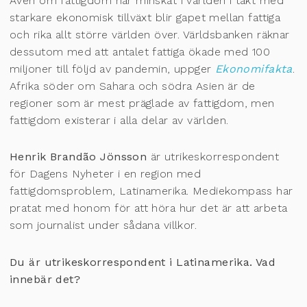
Även om fattigdom har minskat i världen i takt med
starkare ekonomisk tillväxt blir gapet mellan fattiga
och rika allt större världen över. Världsbanken räknar
dessutom med att antalet fattiga ökade med 100
miljoner till följd av pandemin, uppger
Ekonomifakta
.
Afrika söder om Sahara och södra Asien är de
regioner som är mest präglade av fattigdom, men
fattigdom existerar i alla delar av världen.
Henrik Brandão Jönsson
är utrikeskorrespondent
för Dagens Nyheter i en region med
fattigdomsproblem, Latinamerika. Mediekompass har
pratat med honom för att höra hur det är att arbeta
som journalist under sådana villkor.
Du är utrikeskorrespondent i Latinamerika. Vad
innebär det?