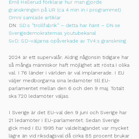
Emil Hellerud förklarar hur man gjorde
granskningen på UR (ca 4 min in i programmet)
Omni samlade artiklar
DN:
SD:s ”trollfabrik” – detta har hänt – DN.se
Sverigedemokraternas youtubekanal
SvD: SD-väljarna opåverkade av TV4:s granskning
2024 är ett supervalår. Aldrig någonsin tidigare har
så många människor haft möjlighet att rösta i olika
val. I 76 länder i världen är val implanerade. I EU
väljer medborgarna sina ledamöter till EU-
parlamentet mellan den 6 och den 9 maj. Totalt
ska 720 ledamöter väljas.
I Sverige är det EU-val den 9 juni och Sverige har
21 ledamöter i EU-parlamentet. Sedan Sverige
gick med i EU 1995 har valdeltagandet var mycket
lägre än vid riksdagsval då cirka 85 procent brukar