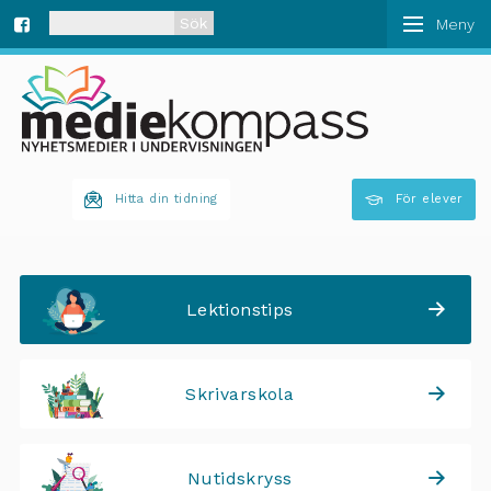
När automatisk komplettering av resultat är tillgän
Fa
ce
bo
Hitta din tidning
För elever
ok
Lektionstips
Skrivarskola
Nutidskryss