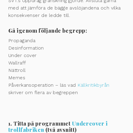
SVT:s Uppdrag granskning gjorde. Avsluta gärna
med att jämföra de bägge avslöjandena och vilka
konsekvenser de ledde till.
Gå igenom följande begrepp:
Propaganda
Desinformation
Under cover
Wallraff
Nättroll
Memes
Påverkansoperation – läs vad
Källkritikbyrån
skriver om flera av begreppen
1. Titta på programmet
Undercover i
trollfabriken
(två avsnitt)