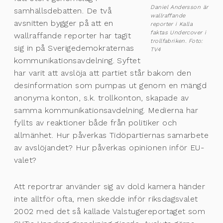
Daniel Andersson är
samhällsdebatten. De två
wallraffande
avsnitten bygger på att en
reporter i Kalla
faktas Undercover i
wallraffande reporter har tagit
trollfabriken. Foto:
sig in på Sverigedemokraternas
TV4
kommunikationsavdelning. Syftet
har varit att avslöja att partiet står bakom den
desinformation som pumpas ut genom en mängd
anonyma konton, s.k. trollkonton, skapade av
samma kommunikationsavdelning. Medierna har
fyllts av reaktioner både från politiker och
allmänhet. Hur påverkas Tidöpartiernas samarbete
av avslöjandet? Hur påverkas opinionen inför EU-
valet?
Att reportrar använder sig av dold kamera händer
inte alltför ofta, men skedde inför riksdagsvalet
2002 med det så kallade Valstugereportaget som