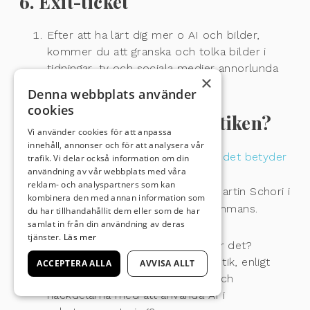
6. Exit-ticket
Efter att ha lärt dig mer o AI och bilder,
kommer du att granska och tolka bilder i
tidningar, tv och sociala medier annorlunda
×
än vad du gjorde tidigare?
Denna webbplats använder
cookies
1. Påverkar AI journalistiken?
Vi använder cookies för att anpassa
innehåll, annonser och för att analysera vår
Läs artikeln ”
AI-kriget och ChatGPT – det betyder
trafik. Vi delar också information om din
användning av vår webbplats med våra
det för journalistiken
” och ”
Kommer
reklam- och analyspartners som kan
”gammelmedierna” överleva AI?
” av Martin Schori i
kombinera den med annan information som
Aftonbladet. Diskutera frågorna tillsammans.
du har tillhandahållit dem eller som de har
samlat in från din användning av deras
tjänster.
Läs mer
Vad är ChatGPT och hur fungerar det?
Vilken roll kan AI spela i journalistik, enligt
ACCEPTERA ALLA
AVVISA ALLT
skribenten? Vilka är fördelarna och
nackdelarna med att använda AI i