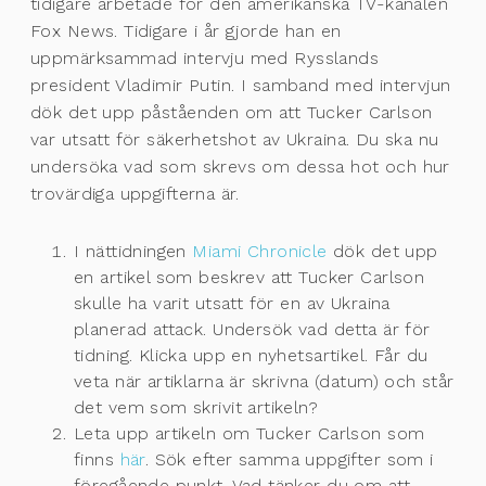
tidigare arbetade för den amerikanska TV-kanalen
Fox News. Tidigare i år gjorde han en
uppmärksammad intervju med Rysslands
president Vladimir Putin. I samband med intervjun
dök det upp påståenden om att Tucker Carlson
var utsatt för säkerhetshot av Ukraina. Du ska nu
undersöka vad som skrevs om dessa hot och hur
trovärdiga uppgifterna är.
I nättidningen
Miami Chronicle
dök det upp
en artikel som beskrev att Tucker Carlson
skulle ha varit utsatt för en av Ukraina
planerad attack. Undersök vad detta är för
tidning. Klicka upp en nyhetsartikel. Får du
veta när artiklarna är skrivna (datum) och står
det vem som skrivit artikeln?
Leta upp artikeln om Tucker Carlson som
finns
här
. Sök efter samma uppgifter som i
föregående punkt. Vad tänker du om att