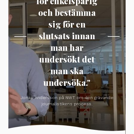
för enkelspårig
och bestämma
sig för en
slutsats innan
man har
undersökt det
man ska
undersöka."
Jonas Andersson på NWT om den grävande
journalistikens process.