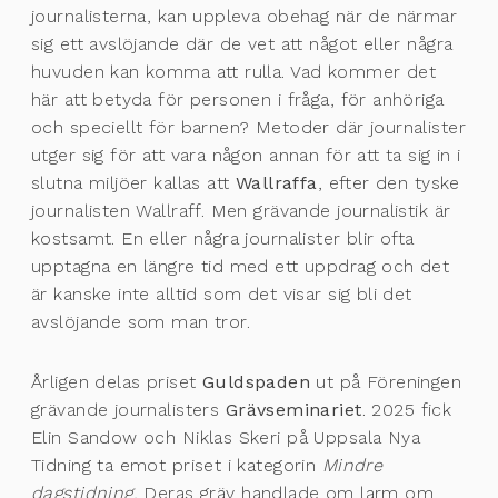
journalisterna, kan uppleva obehag när de närmar
sig ett avslöjande där de vet att något eller några
huvuden kan komma att rulla. Vad kommer det
här att betyda för personen i fråga, för anhöriga
och speciellt för barnen? Metoder där journalister
utger sig för att vara någon annan för att ta sig in i
slutna miljöer kallas att
Wallraffa
, efter den tyske
journalisten Wallraff. Men grävande journalistik är
kostsamt. En eller några journalister blir ofta
upptagna en längre tid med ett uppdrag och det
är kanske inte alltid som det visar sig bli det
avslöjande som man tror.
Årligen delas priset
Guldspaden
ut på Föreningen
grävande journalisters
Grävseminariet
. 2025 fick
Elin Sandow och Niklas Skeri på Uppsala Nya
Tidning ta emot priset i kategorin
Mindre
dagstidning.
Deras gräv handlade om larm om