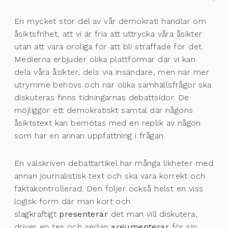
En mycket stor del av vår demokrati handlar om
åsiktsfrihet, att vi är fria att uttrycka våra åsikter
utan att vara oroliga för att bli straffade för det.
Medierna erbjuder olika plattformar där vi kan
dela våra åsikter, dels via insändare, men när mer
utrymme behövs och när olika samhällsfrågor ska
diskuteras finns tidningarnas debattsidor. De
möjliggör ett demokratiskt samtal där någons
åsiktstext kan bemötas med en replik av någon
som har en annan uppfattning i frågan.
En välskriven debattartikel har många likheter med
annan journalistisk text och ska vara korrekt och
faktakontrollerad. Den följer också helst en viss
logisk form där man kort och
slagkraftigt
presenterar
det man vill diskutera,
driver en tes och sedan
argumenterar
för sin