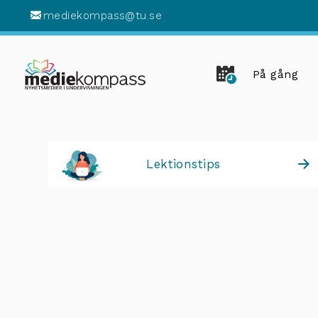
mediekompass@tu.se
På gång
Lektionstips