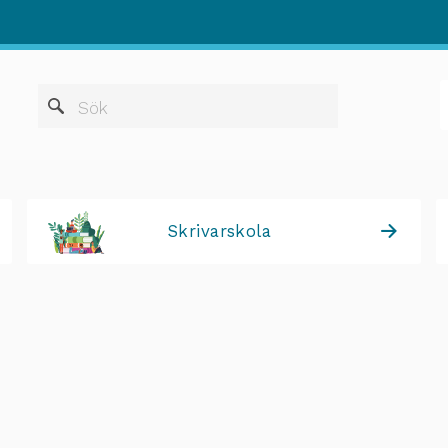
När automatis
Sök
Skrivarskola