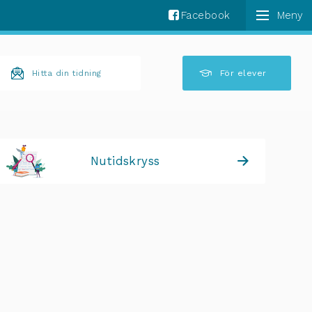
Facebook
k komplettering av resultat är tillgängliga använder 
Hitta din tidning
För elever
Nutidskryss