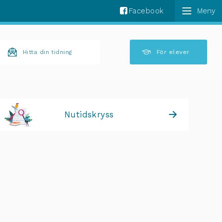
Facebook
k komplettering av resultat är tillgängliga använder 
Hitta din tidning
För elever
Nutidskryss