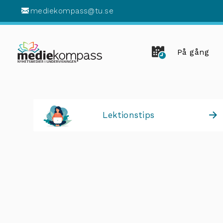
mediekompass@tu.se
På gång
Lektionstips