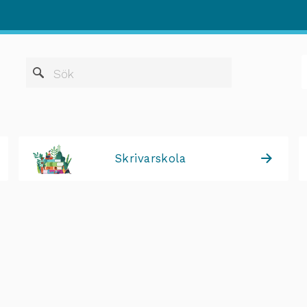
När automatis
Sök
Skrivarskola