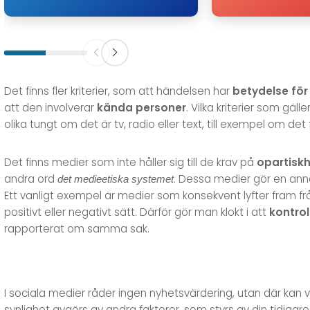
Det finns fler kriterier, som att händelsen har
betydelse fö
att den involverar
kända personer
. Vilka kriterier som gä
olika tungt om det är tv, radio eller text, till exempel om det 
Det finns medier som inte håller sig till de krav på
opartisk
andra ord
. Dessa medier gör en ann
det medieetiska systemet
Ett vanligt exempel är medier som konsekvent lyfter fram f
positivt eller negativt sätt. Därför gör man klokt i att
kontrol
rapporterat om samma sak.
I sociala medier råder ingen nyhetsvärdering, utan där ka
synlighet avgörs av andra faktorer, som styrs av din tidigar