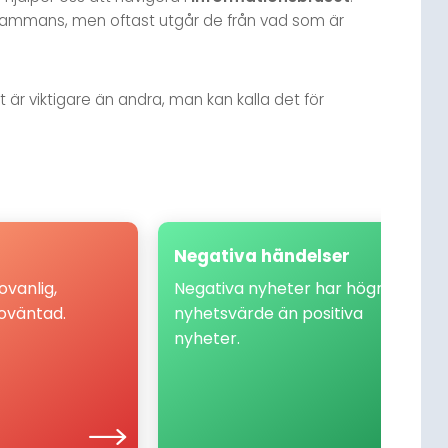
lsammans, men oftast utgår de från vad som är
 är viktigare än andra, man kan kalla det för
Ett drama
Negativa händelser
Negativa händelser
n av Ukraina under
Att negativa händelser har högt
vanlig,
Negativa nyheter har högre
oväntad, dramatisk
nyhetsvärde märks inte minst i våra
 oväntad.
nyhetsvärde än positiva
ner från kriget har
sociala medier. Negativa nyheter
nyheter.
p som från en film
tenderar till att skapa engagemang
i nyhetsmedierna.
och får större exponering av
plattformarnas algoritmer.