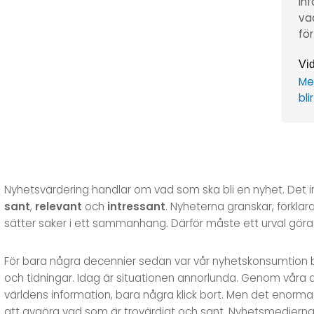
in
vad
fö
Vid
Me
bli
Nyhetsvärdering handlar om vad som ska bli en nyhet. Det 
sant
,
relevant
och
intressant
. Nyheterna granskar, förkl
sätter saker i ett sammanhang. Därför måste ett urval göras –
För bara några decennier sedan var vår nyhetskonsumtion beg
och tidningar. Idag är situationen annorlunda. Genom våra dato
världens information, bara några klick bort. Men det enorma
att avgöra vad som är trovärdigt och sant. Nyhetsmedierna 