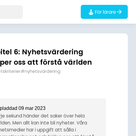
För lärare
itel 6: Nyhetsvärdering
lper oss att förstå världen
skriterier
#nyhetsvärdering
pladdad 09 mar 2023
rje sekund händer det saker över hela
lden. Men allt kan inte bli nyheter. Våra
etsmedier har i uppgift att sålla i