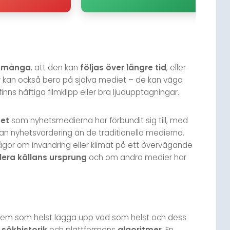
r många
, att den kan
följas över längre tid
, eller
ller kan också bero på själva mediet – de kan väga
finns häftiga filmklipp eller bra ljudupptagningar.
het
som nyhetsmedierna har förbundit sig till, med
an nyhetsvärdering än de traditionella medierna.
rågor om invandring eller klimat på ett övervägande
lera källans ursprung
och om andra medier har
n vem som helst lägga upp vad som helst och dess
e
sökhistorik
och plattformens
algoritmer
. En