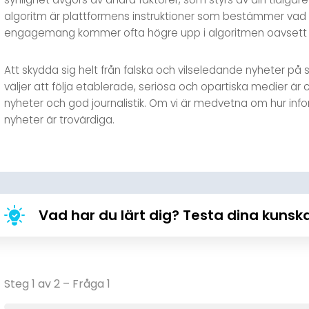
algoritm är plattformens instruktioner som bestämmer vad vi
engagemang kommer ofta högre upp i algoritmen oavsett om 
Att skydda sig helt från falska och vilseledande nyheter på
väljer att följa etablerade, seriösa och opartiska medier är
nyheter och god journalistik. Om vi är medvetna om hur inform
nyheter är trovärdiga.
Vad har du lärt dig? Testa dina kunsk
Steg
1
av
2
– Fråga 1