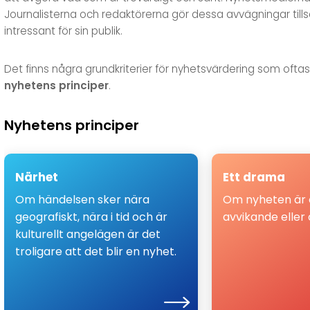
Journalisterna och redaktörerna gör dessa avvägningar til
intressant för sin publik.
Det finns några grundkriterier för nyhetsvärdering som oftast
nyhetens principer
.
Nyhetens principer
Närhet
Närhet
Ett drama
Det som hände nyss och där vi
Rysslands invasio
Om händelsen sker nära
Om nyheten är o
befinner oss i händelsens centrum
vintern 2022 var 
geografiskt, nära i tid och är
avvikande eller
blir troligare än nyhet än det som
och ovanlig. Sce
kulturellt angelägen är det
hände igår i vår periferi.
nästan spelats up
troligare att det blir en nyhet.