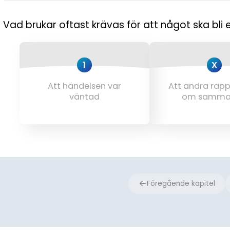
Vad brukar oftast krävas för att något ska bli 
Vilken av nyhetsprinciperna är särskilt viktig för
1
1
X
X
Att händelsen sker
Att händelsen var
Att andra rapp
Att det finns br
under lång tid
väntad
om samma
bild inspe
Föregående kapitel