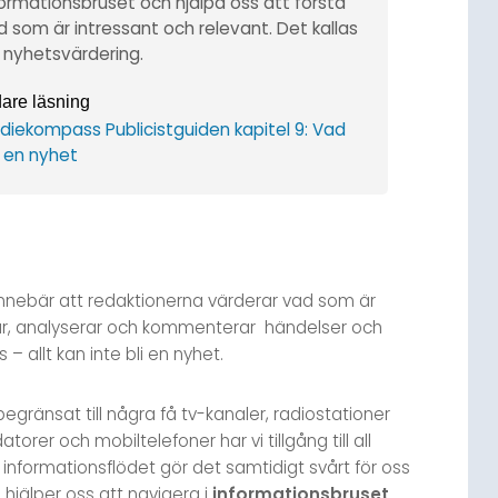
formationsbruset och hjälpa oss att förstå
 som är intressant och relevant. Det kallas
r nyhetsvärdering.
are läsning
diekompass Publicistguiden kapitel 9: Vad
r en nyhet
innebär att redaktionerna värderar vad som är
arar, analyserar och kommenterar händelser och
 allt kan inte bli en nyhet.
ränsat till några få tv-kanaler, radiostationer
rer och mobiltelefoner har vi tillgång till all
 informationsflödet gör det samtidigt svårt för oss
hjälper oss att navigera i
informationsbruset
.