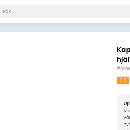
Kap
hjä
#nyhet
7-9
Up
Va
vär
nyh